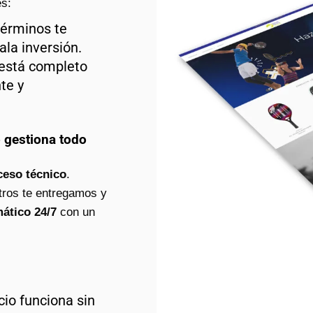
s:
érminos te
la inversión.
 está completo
te y
o gestiona todo
ceso técnico
.
tros te entregamos y
ático 24/7
con un
io funciona sin