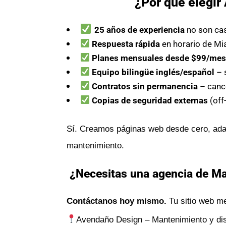
¿Por qué elegi
25 años de experiencia
no son ca
Respuesta rápida
en horario de Mi
Planes mensuales desde $99/me
Equipo bilingüe inglés/español
– 
Contratos sin permanencia
– canc
Copias de seguridad externas
(off
Sí. Creamos páginas web desde cero, adap
mantenimiento.
¿Necesitas una agencia de Man
Contáctanos hoy mismo.
Tu sitio web me
Avendaño Design – Mantenimiento y dise