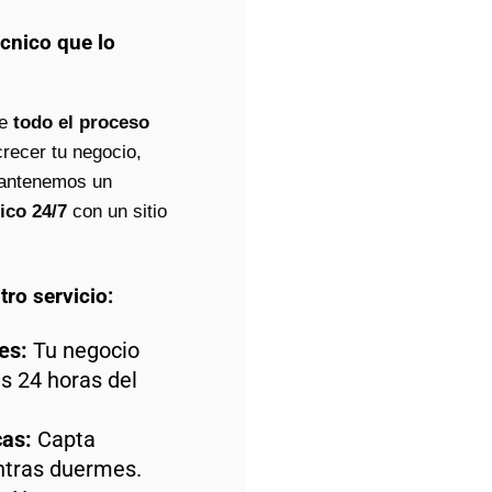
écnico que lo
de
todo el proceso
crecer tu negocio,
mantenemos un
ico 24/7
con un sitio
tro servicio:
es:
Tu negocio
as 24 horas del
as:
Capta
entras duermes.