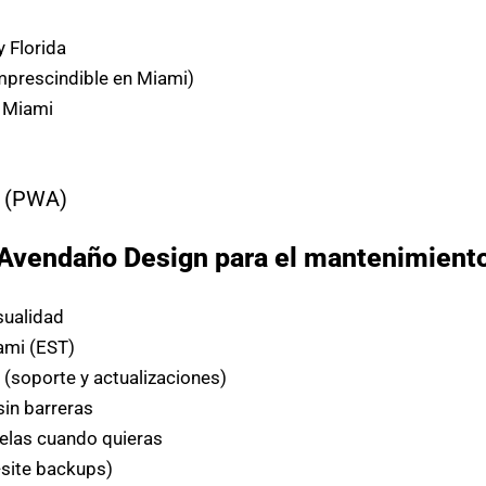
y Florida
mprescindible en Miami)
n Miami
(PWA)
r Avendaño Design para el mantenimient
sualidad
ami (EST)
s
(soporte y actualizaciones)
sin barreras
elas cuando quieras
-site backups)