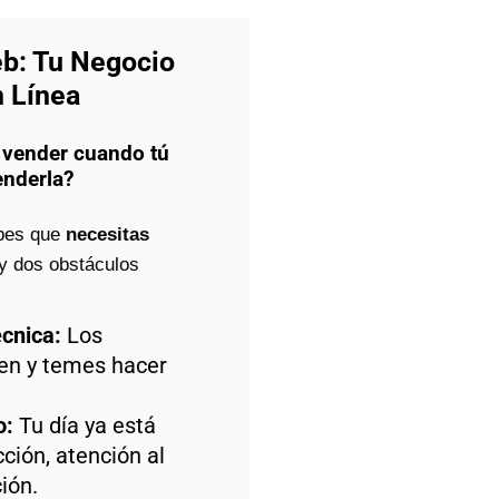
b: Tu Negocio
 Línea
 vender cuando tú
enderla?
bes que
necesitas
ay dos obstáculos
cnica:
Los
en y temes hacer
o:
Tu día ya está
ción, atención al
ión.