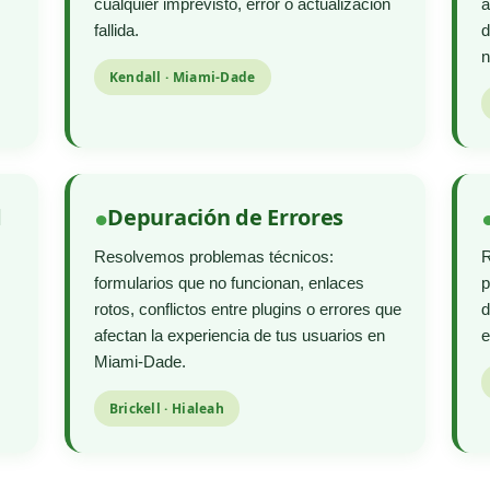
cualquier imprevisto, error o actualización
a
fallida.
d
n
Kendall · Miami-Dade
d
Depuración de Errores
Resolvemos problemas técnicos:
R
formularios que no funcionan, enlaces
p
rotos, conflictos entre plugins o errores que
d
afectan la experiencia de tus usuarios en
e
Miami-Dade.
Brickell · Hialeah