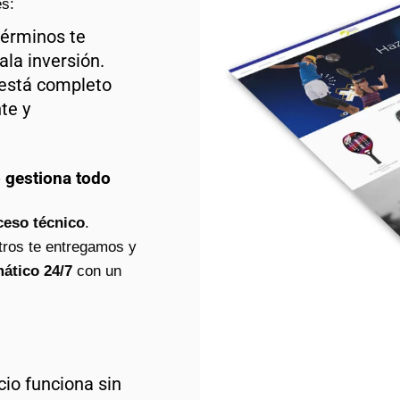
s:
érminos te
la inversión.
 está completo
te y
o gestiona todo
ceso técnico
.
tros te entregamos y
ático 24/7
con un
io funciona sin