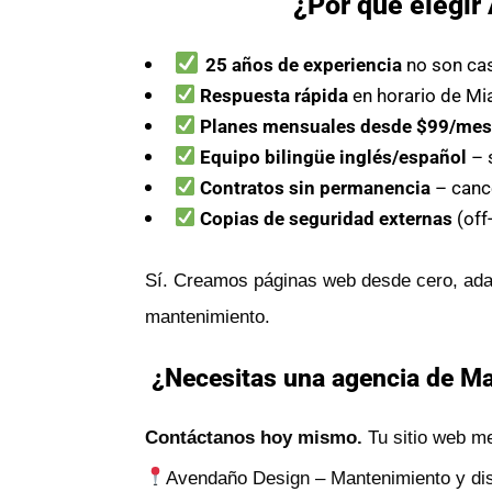
¿Por qué elegi
25 años de experiencia
no son ca
Respuesta rápida
en horario de Mi
Planes mensuales desde $99/me
Equipo bilingüe inglés/español
– 
Contratos sin permanencia
– canc
Copias de seguridad externas
(off
Sí. Creamos páginas web desde cero, adap
mantenimiento.
¿Necesitas una agencia de Man
Contáctanos hoy mismo.
Tu sitio web me
Avendaño Design – Mantenimiento y dise