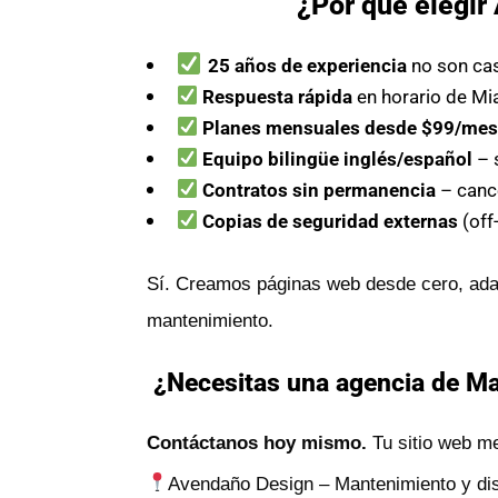
¿Por qué elegi
25 años de experiencia
no son ca
Respuesta rápida
en horario de Mi
Planes mensuales desde $99/me
Equipo bilingüe inglés/español
– 
Contratos sin permanencia
– canc
Copias de seguridad externas
(off
Sí. Creamos páginas web desde cero, adap
mantenimiento.
¿Necesitas una agencia de Man
Contáctanos hoy mismo.
Tu sitio web me
Avendaño Design – Mantenimiento y dise