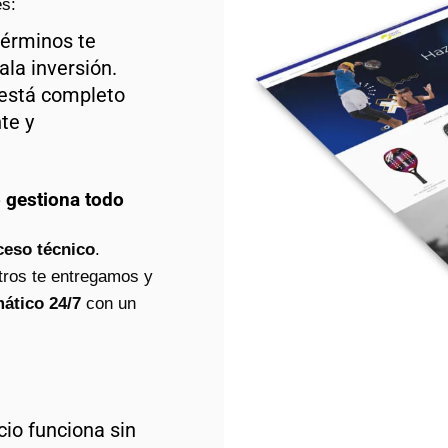
s:
érminos te
la inversión.
 está completo
te y
o gestiona todo
ceso técnico
.
tros te entregamos y
ático 24/7
con un
io funciona sin