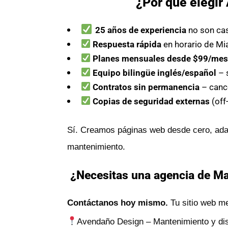
¿Por qué elegi
25 años de experiencia
no son ca
Respuesta rápida
en horario de Mi
Planes mensuales desde $99/me
Equipo bilingüe inglés/español
– 
Contratos sin permanencia
– canc
Copias de seguridad externas
(off
Sí. Creamos páginas web desde cero, adap
mantenimiento.
¿Necesitas una agencia de Man
Contáctanos hoy mismo.
Tu sitio web me
Avendaño Design – Mantenimiento y dise