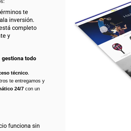
s:
érminos te
la inversión.
 está completo
te y
o gestiona todo
ceso técnico
.
tros te entregamos y
ático 24/7
con un
io funciona sin