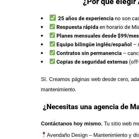
¿Por qué elegi
25 años de experiencia
no son ca
Respuesta rápida
en horario de Mi
Planes mensuales desde $99/me
Equipo bilingüe inglés/español
– 
Contratos sin permanencia
– canc
Copias de seguridad externas
(off
Sí. Creamos páginas web desde cero, adap
mantenimiento.
¿Necesitas una agencia de Man
Contáctanos hoy mismo.
Tu sitio web me
Avendaño Design – Mantenimiento y dise