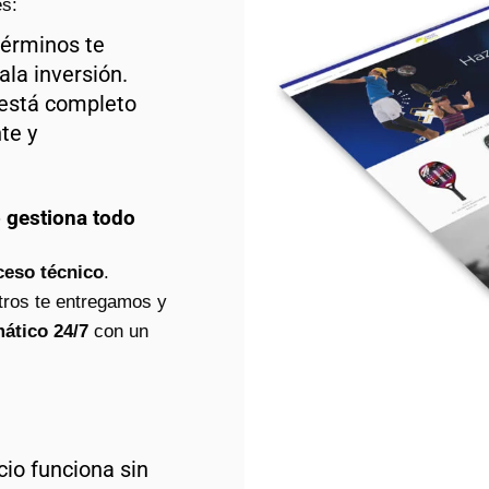
s:
érminos te
la inversión.
 está completo
te y
o gestiona todo
ceso técnico
.
tros te entregamos y
ático 24/7
con un
io funciona sin